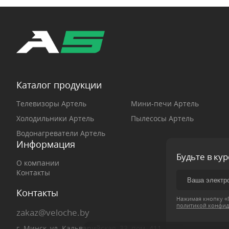
Каталог продукции
Телевизоры Артель
Мини-печи Артель
Холодильники Артель
Пылесосы Артель
Водонагреватели Артель
Информация
Будьте в ку
О компании
Контакты
Контакты
Нажимая кнопку «П
политикой конфид
zakaz@veloche.by
г. Минск, ул. Кальварийская, 33, пом. 411