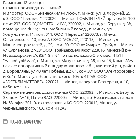
Гарантия: 12 месяцев
Страна-производитель: Китай
Импортёр: ООО «БизнесАкила-Плюс», г. Минск, ул. В. Хоружей, 25,
к.3; ООО "Триовист", 220020, г. Минск, ПОБЕДИТЕЛЕЙ пр., дом № 100,
офис 203; ООО "ДОМОТЕХНИКА", 220092, г. Минск, ул. Берута, д. 3б,
помещение № 16; ЧУП "Мобильный город", г. Минск, ул.
Жилуновича, 11, пом. 311; ООО "Нереида" 220073, г. Минск,
Ольшевского, 10, пом.7; СЗАО "АСБИС", 220118, г. Минск, ул.
Машиностроителей, д. 29, пом. 20; ООО «Аймаркет Трейд» г. Минск,
ул.Сурганова, 27-33; ООО "ТрайдексБелПлюс" 223016, Минский р-н
Новодворский с/с 33/1-8 к. 64 , р-н д. Большое Стиклево; ЧТУП
"АлвелЧудМилл", г. Минск, ул. Матусевича, д. 35, пом. 19, Комн. 33А;
ООО «Корпоративный стандарт» Минская обл., Минский р-н, район
д. Боровляны, ул.40 лет Победы, д.27/1, ком.37; ООО "Электросервис
и Ко" г. Минск, ул. Чернышевского, 10А, к.412АЗ; ООО
«БЭСТКЛИМАТТОРГ», 220021, г. Минск, переулок Бехтерева, д. 10,
кабинет 1316.
Сервисные центры: Домотехника ООО, 220092, г. Минск, ул. Берута,
3Б, пом. № 16, Патио ЗАО, 220005, г. Минск, пр. Независимости, дом
№ 58, офис 301, Электросервис и КО ООО, 220012, Минск, ул.
Чернышевского, 10А, ком. 412А3
Нашли дешевле?