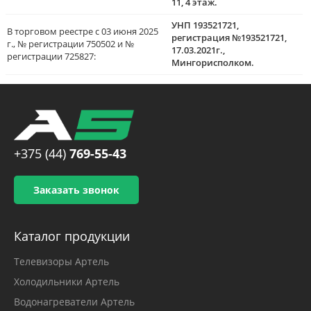
11, 4 этаж.
УНП 193521721,
В торговом реестре с 03 июня 2025
регистрация №193521721,
г., № регистрации 750502 и №
17.03.2021г.,
регистрации 725827:
Мингорисполком.
+375 (44)
769-55-43
Заказать звонок
Каталог продукции
Телевизоры Артель
Холодильники Артель
Водонагреватели Артель