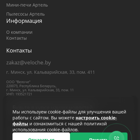
Мини-печи Артель
Пылесосы Артель
Информация
О компании
Контакты
Контакты
zakaz@veloche.by
г. Минск, ул. Кальварийская, 33, пом. 411
ООО "Велоче"
220073, Республика Беларусь,
г. Минск, ул. Кальварийская, 33, пом. 11
УНП: 193521721
Будьте в курсе наших новостей
Мы используем cookie-файлы для улучшения вашей
работы с сайтом. Вы можете
настроить cookie-
файлы
и ознакомиться с нашей политикой
использования cookie-файлов.
Нажимая кнопку «Подписаться», вы соглашаетесь с
политикой конфиденциальности
Отказаться
Принять