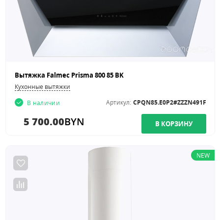
Вытяжка Falmec Prisma 800 85 BK
Кухонные вытяжки
Артикул:
CPQN85.E0P2#ZZZN491F
В наличии
5 700.00
BYN
NEW