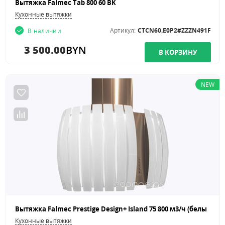
Вытяжка Falmec Tab 800 60 BK
Кухонные вытяжки
Артикул:
CTCN60.E0P2#ZZZN491F
В наличии
3 500.00
BYN
NEW
Кухонные вытяжки