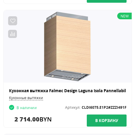
NEW
Кухонные вытяжки
Артикул:
CLDI6075.E1P2#ZZZI491F
В наличии
2 714.00
BYN