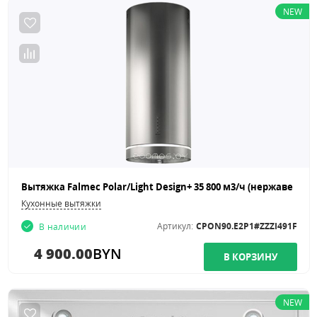
NEW
Кухонные вытяжки
Артикул:
CPON90.E2P1#ZZZI491F
В наличии
4 900.00
BYN
NEW