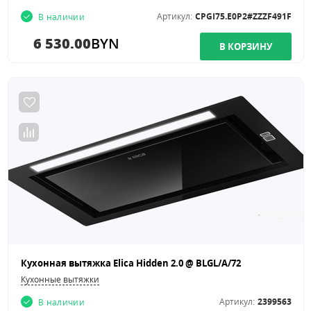
Артикул:
CPGI75.E0P2#ZZZF491F
В наличии
6 530.00
BYN
Кухонная вытяжка Elica Hidden 2.0 @ BLGL/A/72
Кухонные вытяжки
Артикул:
2399563
В наличии