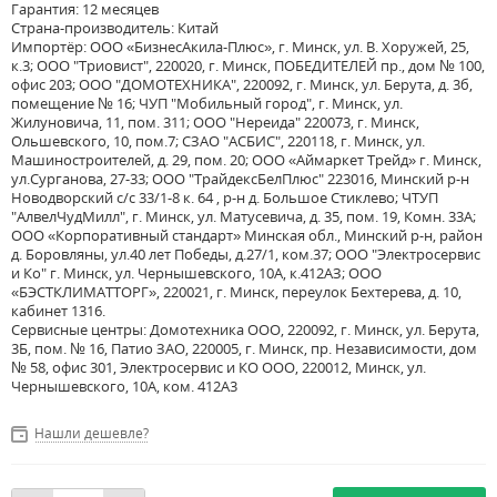
Гарантия: 12 месяцев
Страна-производитель: Китай
Импортёр: ООО «БизнесАкила-Плюс», г. Минск, ул. В. Хоружей, 25,
к.3; ООО "Триовист", 220020, г. Минск, ПОБЕДИТЕЛЕЙ пр., дом № 100,
офис 203; ООО "ДОМОТЕХНИКА", 220092, г. Минск, ул. Берута, д. 3б,
помещение № 16; ЧУП "Мобильный город", г. Минск, ул.
Жилуновича, 11, пом. 311; ООО "Нереида" 220073, г. Минск,
Ольшевского, 10, пом.7; СЗАО "АСБИС", 220118, г. Минск, ул.
Машиностроителей, д. 29, пом. 20; ООО «Аймаркет Трейд» г. Минск,
ул.Сурганова, 27-33; ООО "ТрайдексБелПлюс" 223016, Минский р-н
Новодворский с/с 33/1-8 к. 64 , р-н д. Большое Стиклево; ЧТУП
"АлвелЧудМилл", г. Минск, ул. Матусевича, д. 35, пом. 19, Комн. 33А;
ООО «Корпоративный стандарт» Минская обл., Минский р-н, район
д. Боровляны, ул.40 лет Победы, д.27/1, ком.37; ООО "Электросервис
и Ко" г. Минск, ул. Чернышевского, 10А, к.412АЗ; ООО
«БЭСТКЛИМАТТОРГ», 220021, г. Минск, переулок Бехтерева, д. 10,
кабинет 1316.
Сервисные центры: Домотехника ООО, 220092, г. Минск, ул. Берута,
3Б, пом. № 16, Патио ЗАО, 220005, г. Минск, пр. Независимости, дом
№ 58, офис 301, Электросервис и КО ООО, 220012, Минск, ул.
Чернышевского, 10А, ком. 412А3
Нашли дешевле?