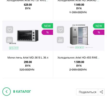
Холодильник Artel HS 137 RN Eco-Frost
Холодильник Artel HD 345RND Eco-Frost
629.00
1 049.00
BYN
BYN
1 399.00
BYN
NEW
NEW
%
%
Холодильник Artel HD-455 RWENE Стальной
Мини-печь Artel MD-3618 L 36 л
299.00
1 599.00
BYN
BYN
320.00
BYN
2 099.00
BYN
В КАТАЛОГ
Поделиться