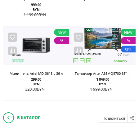
999.00
BYN
1 199.00
BYN
NEW
NEW
%
%
ХИТ
Телевизор Artel A65MQ9700 65″ Google tv 4K QLED
Мини-печь Artel MD-3618 L 36 л
299.00
1 849.00
BYN
BYN
320.00
BYN
1 999.00
BYN
В КАТАЛОГ
Поделиться