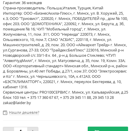
Гарантия: 36 месяцев
Страна-производитель: Польша,Италия, Турция, Китай
Импортёр: ООО «БизнесАкила-Плюс», г. Минск, ул. В. Хоружей, 25,
к.3; ООО "Триовист", 220020, г. Минск, ПОБЕДИТЕЛЕЙ пр., дом № 100,
офис 203; ООО "ДОМОТЕХНИКА", 220092, г. Минск, ул. Берута, д. 3б,
помещение № 16; ЧУП "Мобильный город", г. Минск, ул.
Жилуновича, 11, пом. 311; ООО "Нереида" 220073, г. Минск,
Ольшевского, 10, пом.7; СЗАО "АСБИС", 220118, г. Минск, ул.
Машиностроителей, д. 29, пом. 20; ООО «Аймаркет Трейд» г. Минск,
ул.Сурганова, 27-33; ООО "ТрайдексБелПлюс" 223016, Минский р-н
Новодворский с/с 33/1-8 к. 64 , р-н д. Большое Стиклево; ЧТУП
"АлвелЧудМилл", г. Минск, ул. Матусевича, д. 35, пом. 19, Комн. 33А;
ООО «Корпоративный стандарт» Минская обл., Минский р-н, район
д. Боровляны, ул.40 лет Победы, д.27/1, ком.37; ООО "Электросервис
и Ко" г. Минск, ул. Чернышевского, 10А, к.412АЗ; ООО
«БЭСТКЛИМАТТОРГ», 220021, г. Минск, переулок Бехтерева, д. 10,
кабинет 1316.
Сервисные центры: PRO100СЕРВИС г. Минск, ул. Кальварийская, д.25
блок 103 тел. + 375 17 360 67 67, + 375 29 345 11 88, 29 345 13 28
zakaz@laider.by
Нашли дешевле?