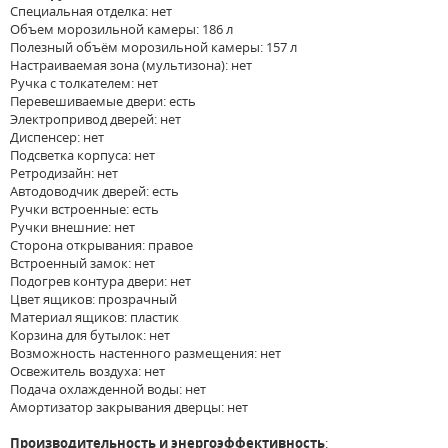
Специальная отделка: нет
Объем морозильной камеры: 186 л
Полезный объём морозильной камеры: 157 л
Настраиваемая зона (мультизона): нет
Ручка с толкателем: нет
Перевешиваемые двери: есть
Электропривод дверей: нет
Диспенсер: нет
Подсветка корпуса: нет
Ретродизайн: нет
Автодоводчик дверей: есть
Ручки встроенные: есть
Ручки внешние: нет
Сторона открывания: правое
Встроенный замок: нет
Подогрев контура двери: нет
Цвет ящиков: прозрачный
Материал ящиков: пластик
Корзина для бутылок: нет
Возможность настенного размещения: нет
Освежитель воздуха: нет
Подача охлажденной воды: нет
Амортизатор закрывания дверцы: нет
Производительность и энергоэффективность
: