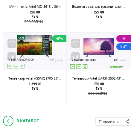
Водонагреватель накопительный Artel ART WH 1.5 30
Мини-печь Artel MD-3618 L 36 л
299.00
229.00
BYN
BYN
320.00
BYN
NEW
%
ХИТ
Телевизор Artel A55MQ9700 55″ Google tv 4K QLED
Телевизор Artel UA43H3502 43″ Google tv 4K Ultra HD
1 399.00
799.00
BYN
BYN
999.00
BYN
В КАТАЛОГ
Поделиться