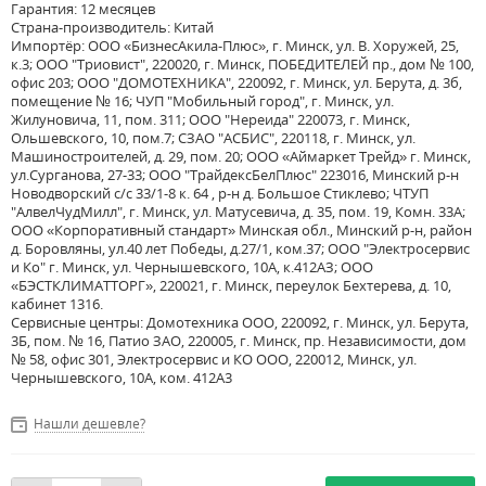
Гарантия: 12 месяцев
Страна-производитель: Китай
Импортёр: ООО «БизнесАкила-Плюс», г. Минск, ул. В. Хоружей, 25,
к.3; ООО "Триовист", 220020, г. Минск, ПОБЕДИТЕЛЕЙ пр., дом № 100,
офис 203; ООО "ДОМОТЕХНИКА", 220092, г. Минск, ул. Берута, д. 3б,
помещение № 16; ЧУП "Мобильный город", г. Минск, ул.
Жилуновича, 11, пом. 311; ООО "Нереида" 220073, г. Минск,
Ольшевского, 10, пом.7; СЗАО "АСБИС", 220118, г. Минск, ул.
Машиностроителей, д. 29, пом. 20; ООО «Аймаркет Трейд» г. Минск,
ул.Сурганова, 27-33; ООО "ТрайдексБелПлюс" 223016, Минский р-н
Новодворский с/с 33/1-8 к. 64 , р-н д. Большое Стиклево; ЧТУП
"АлвелЧудМилл", г. Минск, ул. Матусевича, д. 35, пом. 19, Комн. 33А;
ООО «Корпоративный стандарт» Минская обл., Минский р-н, район
д. Боровляны, ул.40 лет Победы, д.27/1, ком.37; ООО "Электросервис
и Ко" г. Минск, ул. Чернышевского, 10А, к.412АЗ; ООО
«БЭСТКЛИМАТТОРГ», 220021, г. Минск, переулок Бехтерева, д. 10,
кабинет 1316.
Сервисные центры: Домотехника ООО, 220092, г. Минск, ул. Берута,
3Б, пом. № 16, Патио ЗАО, 220005, г. Минск, пр. Независимости, дом
№ 58, офис 301, Электросервис и КО ООО, 220012, Минск, ул.
Чернышевского, 10А, ком. 412А3
Нашли дешевле?