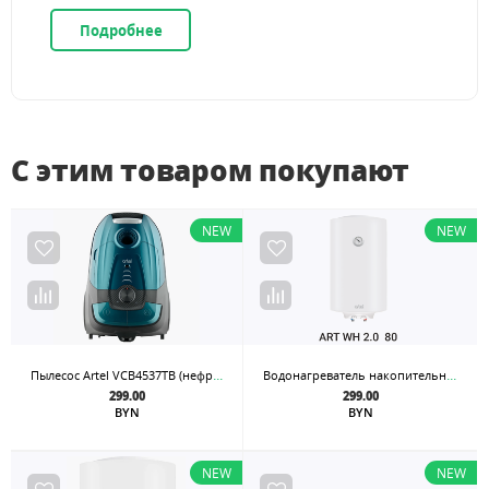
Подробнее
С этим товаром покупают
NEW
NEW
Пылесос Artel VCB4537TB (нефритовый)
Водонагреватель накопительный Artel ART WH 2.0 80
299.00
299.00
BYN
BYN
NEW
NEW