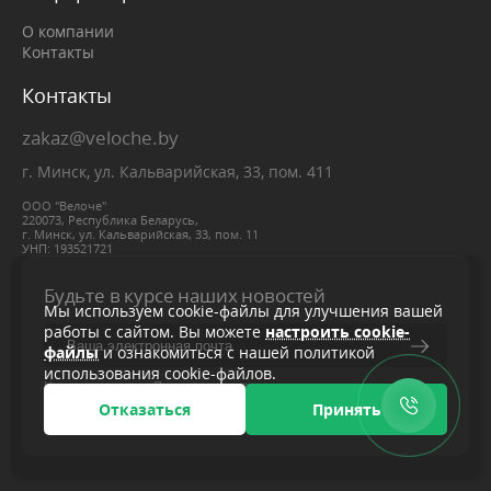
О компании
Контакты
Контакты
zakaz@veloche.by
г. Минск, ул. Кальварийская, 33, пом. 411
ООО "Велоче"
220073, Республика Беларусь,
г. Минск, ул. Кальварийская, 33, пом. 11
УНП: 193521721
Будьте в курсе наших новостей
Мы используем cookie-файлы для улучшения вашей
работы с сайтом. Вы можете
настроить cookie-
файлы
и ознакомиться с нашей политикой
использования cookie-файлов.
Нажимая кнопку «Подписаться», вы соглашаетесь с
политикой конфиденциальности
Отказаться
Принять