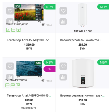
NEW
NEW
Телевизор Artel A55MQ9700 55″ Google tv 4K QLED
Водонагреватель накопительный Artel ART WH 1.5 50S
1 399.00
289.00
BYN
BYN
NEW
NEW
%
Телевизор Artel A43PFCH010 43″ Google tv FullHD
Водонагреватель накопительный Artel ARTDRY WH 1.5 50
699.00
359.00
BYN
BYN
799.00
BYN