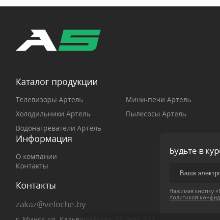
Каталог продукции
Телевизоры Артель
Мини-печи Артель
Холодильники Артель
Пылесосы Артель
Водонагреватели Артель
Информация
Будьте в ку
О компании
Контакты
Контакты
Нажимая кнопку «П
политикой конфид
zakaz@veloche.by
г. Минск, ул. Кальварийская, 33, пом. 411